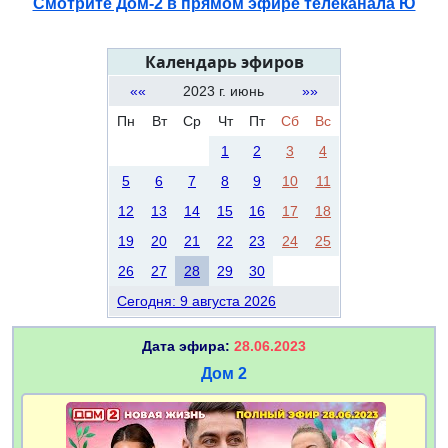
Смотрите Дом-2 в прямом эфире телеканала Ю
Календарь эфиров
««
2023 г. июнь
»»
Пн
Вт
Ср
Чт
Пт
Сб
Вс
1
2
3
4
5
6
7
8
9
10
11
12
13
14
15
16
17
18
19
20
21
22
23
24
25
26
27
28
29
30
Сегодня: 9 августа 2026
Дата эфира:
28.06.2023
Дом 2