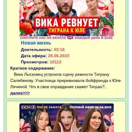
Новая жизнь
Длительность:
43:18
Дата эфира:
28.06.2023
Просмотров:
10113
Краткое содержание:
Вика Лысковец устроила сцену ревности Тиграну
Салибекову. Участница приревновала бойфренда к Юле
Лячиной. Что в свое оправдание скажет Тигран?..
далее>>>