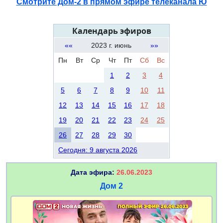
Смотрите Дом-2 в прямом эфире телеканала Ю
Календарь эфиров
««
2023 г. июнь
»»
Пн
Вт
Ср
Чт
Пт
Сб
Вс
1
2
3
4
5
6
7
8
9
10
11
12
13
14
15
16
17
18
19
20
21
22
23
24
25
26
27
28
29
30
Сегодня: 9 августа 2026
Дата эфира:
26.06.2023
Дом 2