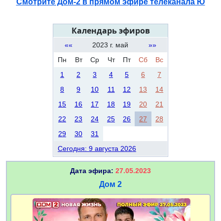
Смотрите Дом-2 в прямом эфире телеканала Ю
Календарь эфиров
««
2023 г. май
»»
Пн
Вт
Ср
Чт
Пт
Сб
Вс
1
2
3
4
5
6
7
8
9
10
11
12
13
14
15
16
17
18
19
20
21
22
23
24
25
26
27
28
29
30
31
Сегодня: 9 августа 2026
Дата эфира:
27.05.2023
Дом 2