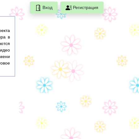
Вход
Регистрация
оекта
ира в
ются
идео
емени
товое