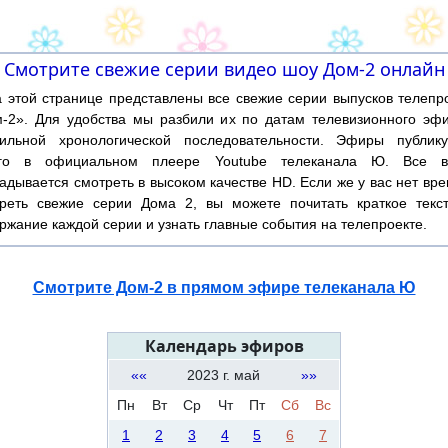
Смотрите свежие серии видео шоу Дом-2 онлайн
той странице представлены все свежие серии выпусков телепр
-2». Для удобства мы разбили их по датам телевизионного эф
ильной хронологической последовательности. Эфиры публику
ого в официальном плеере Youtube телеканала Ю. Все в
адывается смотреть в высоком качестве HD. Если же у вас нет вр
реть свежие серии Дома 2, вы можете почитать краткое текс
ржание каждой серии и узнать главные события на телепроекте.
Смотрите Дом-2 в прямом эфире телеканала Ю
Календарь эфиров
««
2023 г. май
»»
Пн
Вт
Ср
Чт
Пт
Сб
Вс
1
2
3
4
5
6
7