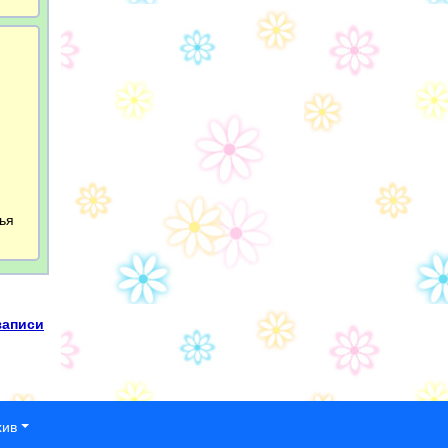
лья
записи
хив