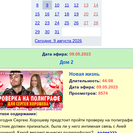
8
9
10
11
12
13
14
15
16
17
18
19
20
21
22
23
24
25
26
27
28
29
30
31
Сегодня: 9 августа 2026
Дата эфира:
09.05.2023
Дом 2
Новая жизнь
Длительность:
44:08
Дата эфира:
09.05.2023
Просмотров:
8574
ткое содержание:
одня Сергею Хорошеву предстоит пройти проверку на полиграфе
стник должен признаться, была ли у него интимная связь с Аней
ониной. Какой вердикт вынесет полиграфолог?..
далее>>>