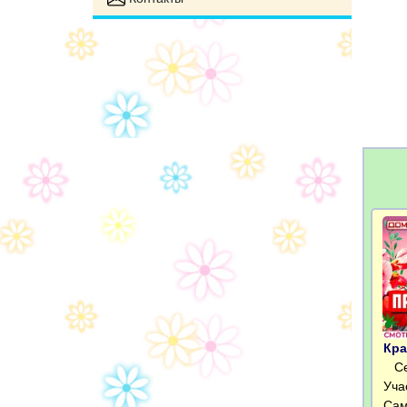
Кра
Сег
Уча
Сам