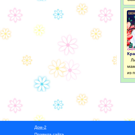
Кра
Лиз
мам
из 
Дом-2
Правила сайта