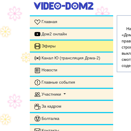
Главная
На э
Дом2 онлайн
«Дом
прав
Эфиры
стр
выкл
Канал Ю (трансляция Дома-2)
смот
соде
Новости
Главные события
Участники
За кадром
Болталка
Контакты