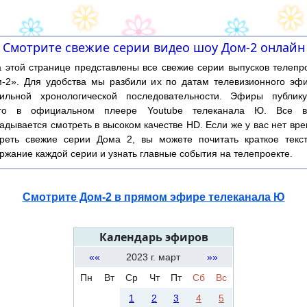
Смотрите свежие серии видео шоу Дом-2 онлайн
той странице представлены все свежие серии выпусков телепр
-2». Для удобства мы разбили их по датам телевизионного эф
ильной хронологической последовательности. Эфиры публику
ого в официальном плеере Youtube телеканала Ю. Все в
адывается смотреть в высоком качестве HD. Если же у вас нет вр
реть свежие серии Дома 2, вы можете почитать краткое текс
ржание каждой серии и узнать главные события на телепроекте.
Смотрите Дом-2 в прямом эфире телеканала Ю
Календарь эфиров
««
2023 г. март
»»
Пн
Вт
Ср
Чт
Пт
Сб
Вс
1
2
3
4
5