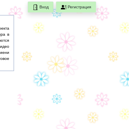
Вход
Регистрация
оекта
ира в
ются
идео
емени
товое