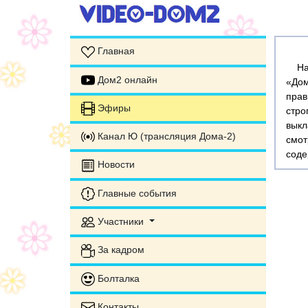
Главная
На э
Дом2 онлайн
«Дом
прав
Эфиры
стр
выкл
Канал Ю (трансляция Дома-2)
смот
соде
Новости
Главные события
Участники
За кадром
Болталка
Контакты