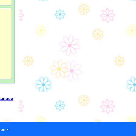
записи
хив