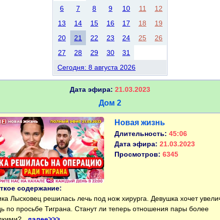
6
7
8
9
10
11
12
13
14
15
16
17
18
19
20
21
22
23
24
25
26
27
28
29
30
31
Сегодня: 8 августа 2026
Дата эфира:
21.03.2023
Дом 2
Новая жизнь
Длительность:
45:06
Дата эфира:
21.03.2023
Просмотров:
6345
ткое содержание:
а Лысковец решилась лечь под нож хирурга. Девушка хочет увели
дь по просьбе Тиграна. Станут ли теперь отношения пары более
пкими?..
далее>>>