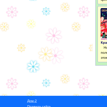
Кра
Нов
пол
это
Дом-2
Правила сайта