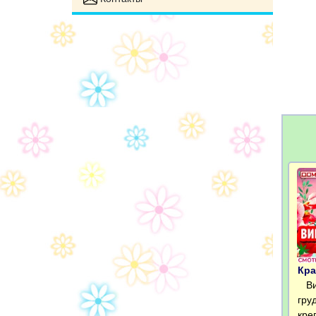
Кра
Вик
гру
кре