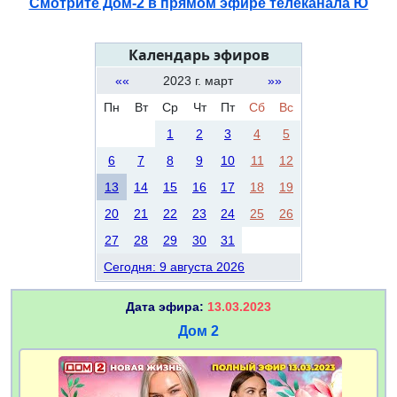
Смотрите Дом-2 в прямом эфире телеканала Ю
Календарь эфиров
««
2023 г. март
»»
Пн
Вт
Ср
Чт
Пт
Сб
Вс
1
2
3
4
5
6
7
8
9
10
11
12
13
14
15
16
17
18
19
20
21
22
23
24
25
26
27
28
29
30
31
Сегодня: 9 августа 2026
Дата эфира:
13.03.2023
Дом 2