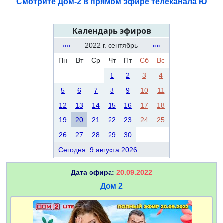
Смотрите Дом-2 в прямом эфире телеканала Ю
Календарь эфиров
««
2022 г. сентябрь
»»
Пн
Вт
Ср
Чт
Пт
Сб
Вс
1
2
3
4
5
6
7
8
9
10
11
12
13
14
15
16
17
18
19
20
21
22
23
24
25
26
27
28
29
30
Сегодня: 9 августа 2026
Дата эфира:
20.09.2022
Дом 2