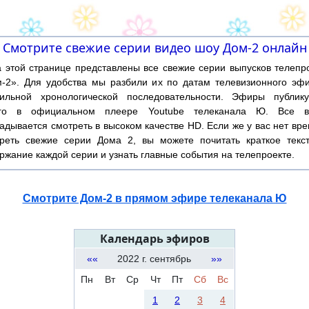
Смотрите свежие серии видео шоу Дом-2 онлайн
той странице представлены все свежие серии выпусков телепр
-2». Для удобства мы разбили их по датам телевизионного эф
ильной хронологической последовательности. Эфиры публику
ого в официальном плеере Youtube телеканала Ю. Все в
адывается смотреть в высоком качестве HD. Если же у вас нет вр
реть свежие серии Дома 2, вы можете почитать краткое текс
ржание каждой серии и узнать главные события на телепроекте.
Смотрите Дом-2 в прямом эфире телеканала Ю
Календарь эфиров
««
2022 г. сентябрь
»»
Пн
Вт
Ср
Чт
Пт
Сб
Вс
1
2
3
4