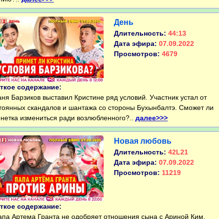
День
Длительность:
44:13
Дата эфира:
07.09.2022
Просмотров:
4679
ткое содержание:
я Барзиков выставил Кристине ряд условий. Участник устал от
тоянных скандалов и шантажа со стороны Бухынбалтэ. Сможет ли
нетка измениться ради возлюбленного?..
далее>>>
Новая любовь
Длительность:
42L21
Дата эфира:
07.09.2022
Просмотров:
11219
ткое содержание:
а Артема Гранта не одобряет отношения сына с Ариной Ким.