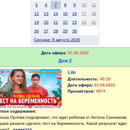
5
6
7
8
9
10
11
12
13
14
15
16
17
18
19
20
21
22
23
24
25
26
27
28
29
30
Сегодня: 8 августа 2026
Дата эфира:
07.09.2022
Дом 2
Lite
Длительность:
45:18
Дата эфира:
07.09.2022
Просмотров:
4574
ткое содержание:
ша Орлова подозревает, что ждет ребенка от Антона Санникова.
ушка решила сделать тест на беременность. Какой результат ждет
нию?..
далее>>>