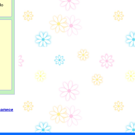
Но
записи