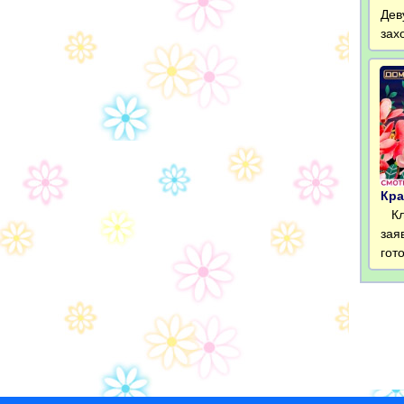
Дев
зах
Кра
Кла
зая
гот