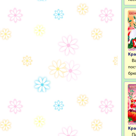
Кра
Ван
пос
брю
Кра
Пап