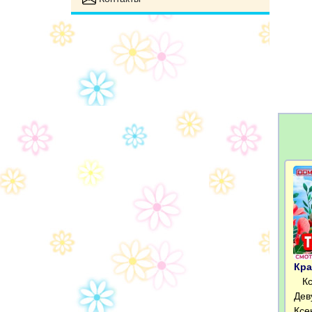
Кра
Ксю
Дев
Ксе