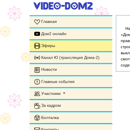
Главная
На э
Дом2 онлайн
«Дом
прав
Эфиры
стр
выкл
Канал Ю (трансляция Дома-2)
смот
соде
Новости
Главные события
Участники
За кадром
Болталка
Контакты