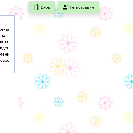
Вход
Регистрация
оекта
ира в
ются
идео
емени
товое