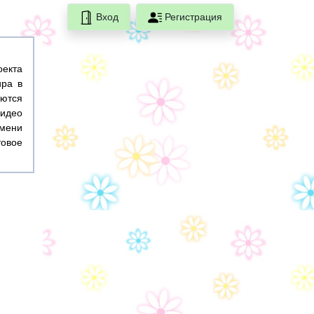
Вход
Регистрация
оекта
ира в
ются
идео
емени
товое