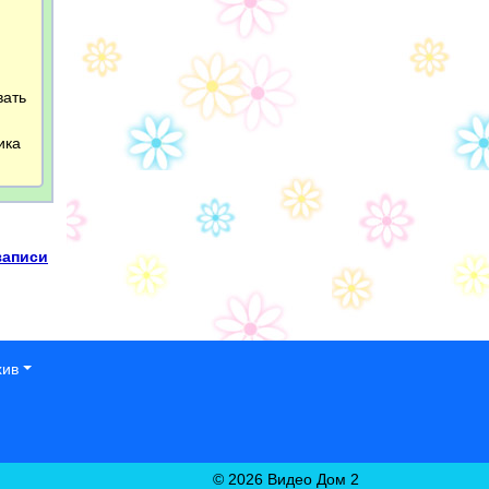
вать
ика
записи
хив
© 2026 Видео Дом 2