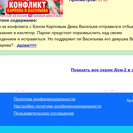
ткое содержание:
за конфликта с Бэном Карповым Дима Васильев отправился отбы
азание в изолятор. Парню предстоит поразмыслить над своим
едением и исправиться. Но поддержит ли Васильева его девушка В
арева?..
далее>>>
Показать все серии Дом-2 в 
Политика конфиденциальности
Ар
Настройки политики конфиденциональности
Пользовательское соглашение