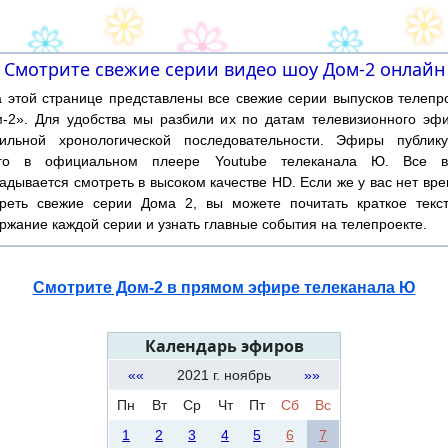
Смотрите свежие серии видео шоу Дом-2 онлайн
той странице представлены все свежие серии выпусков телепр
-2». Для удобства мы разбили их по датам телевизионного эф
ильной хронологической последовательности. Эфиры публику
ого в официальном плеере Youtube телеканала Ю. Все в
адывается смотреть в высоком качестве HD. Если же у вас нет вр
реть свежие серии Дома 2, вы можете почитать краткое текс
ржание каждой серии и узнать главные события на телепроекте.
Смотрите Дом-2 в прямом эфире телеканала Ю
Календарь эфиров
««
2021 г. ноябрь
»»
Пн
Вт
Ср
Чт
Пт
Сб
Вс
1
2
3
4
5
6
7