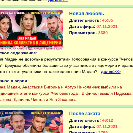
Новая любовь
Длительность:
45:05
Дата эфира:
07.11.2021
Просмотров:
3380
ткое содержание:
 Мадан не довольна результатами голосования в конкурсе "Челов
а". Девушка обвинила большинство участников в лицемерии и врань
что ответят участники на такие заявления Мадан?..
далее>>>
вное в серии:
а Мадан, Анастасия Бигрина и Артур Николайчук выбыли на
одняшнем этапе конкурса "Человек года". В финал вышли Надежда
акова, Даниэль Чистов и Яна Захарова.
После заката
Длительность:
46:12
Дата эфира:
07.11.2021
Просмотров:
2799