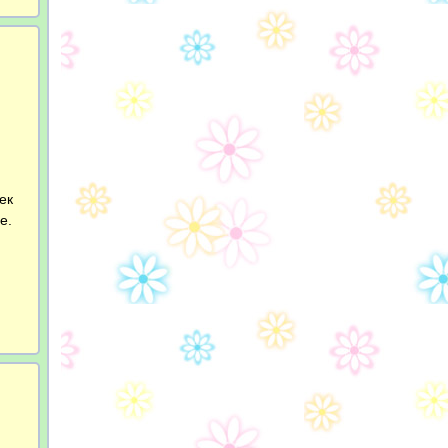
ек
е.