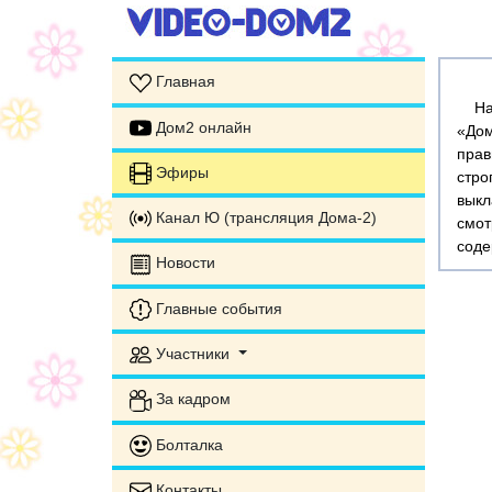
Главная
На э
Дом2 онлайн
«Дом
прав
Эфиры
стр
выкл
Канал Ю (трансляция Дома-2)
смот
соде
Новости
Главные события
Участники
За кадром
Болталка
Контакты