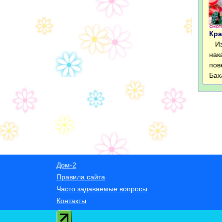
Кра
Из-
нак
пов
Бах
Дом-2
Правила сайта
Часто задаваемые вопросы
Контакты