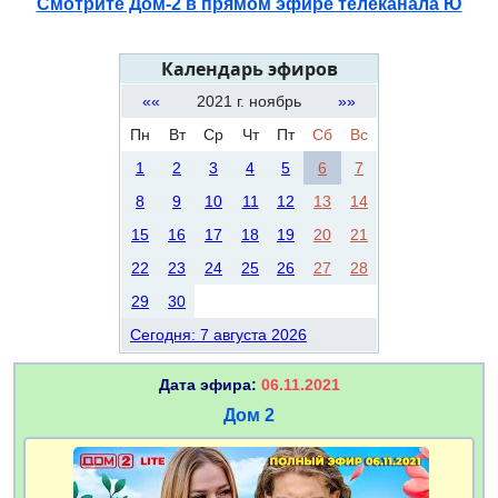
Смотрите Дом-2 в прямом эфире телеканала Ю
Календарь эфиров
««
2021 г. ноябрь
»»
Пн
Вт
Ср
Чт
Пт
Сб
Вс
1
2
3
4
5
6
7
8
9
10
11
12
13
14
15
16
17
18
19
20
21
22
23
24
25
26
27
28
29
30
Сегодня: 7 августа 2026
Дата эфира:
06.11.2021
Дом 2