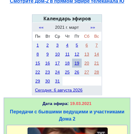
Смотрите Дом-2 в прямом эфире телеканала Ю
Календарь эфиров
««
2021 г. март
»»
Пн
Вт
Ср
Чт
Пт
Сб
Вс
1
2
3
4
5
6
7
8
9
10
11
12
13
14
15
16
17
18
19
20
21
22
23
24
25
26
27
28
29
30
31
Сегодня: 6 августа 2026
Дата эфира:
19.03.2021
Передачи с бывшими ведущими и участниками
Дома 2