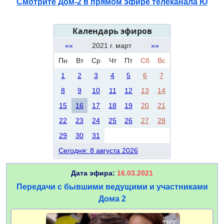
Смотрите Дом-2 в прямом эфире телеканала Ю
Календарь эфиров
««
2021 г. март
»»
Пн
Вт
Ср
Чт
Пт
Сб
Вс
1
2
3
4
5
6
7
8
9
10
11
12
13
14
15
16
17
18
19
20
21
22
23
24
25
26
27
28
29
30
31
Сегодня: 8 августа 2026
Дата эфира:
16.03.2021
Передачи с бывшими ведущими и участниками
Дома 2