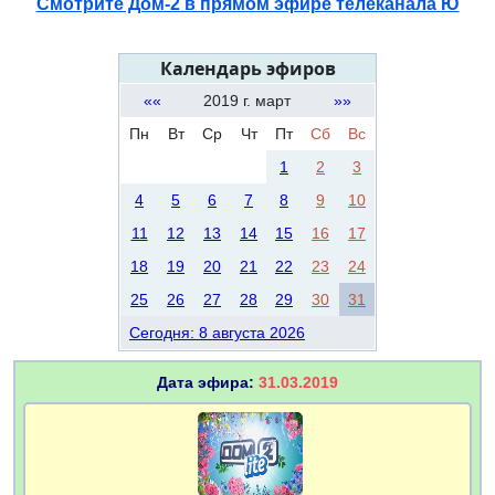
Смотрите Дом-2 в прямом эфире телеканала Ю
Календарь эфиров
««
2019 г. март
»»
Пн
Вт
Ср
Чт
Пт
Сб
Вс
1
2
3
4
5
6
7
8
9
10
11
12
13
14
15
16
17
18
19
20
21
22
23
24
25
26
27
28
29
30
31
Сегодня: 8 августа 2026
Дата эфира:
31.03.2019