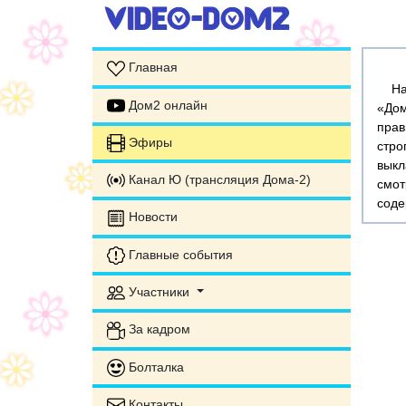
Главная
На э
Дом2 онлайн
«Дом
прав
Эфиры
стр
выкл
Канал Ю (трансляция Дома-2)
смот
соде
Новости
Главные события
Участники
За кадром
Болталка
Контакты