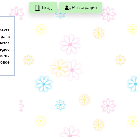
Вход
Регистрация
оекта
ира в
ются
идео
емени
товое