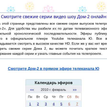
Смотрите свежие серии видео шоу Дом-2 онлайн
той странице представлены все свежие серии выпусков телепр
-2». Для удобства мы разбили их по датам телевизионного эф
ильной хронологической последовательности. Эфиры публику
ого в официальном плеере Youtube телеканала Ю. Все в
адывается смотреть в высоком качестве HD. Если же у вас нет вр
реть свежие серии Дома 2, вы можете почитать краткое текс
ржание каждой серии и узнать главные события на телепроекте.
Смотрите Дом-2 в прямом эфире телеканала Ю
Календарь эфиров
««
2010 г. февраль
»»
Пн
Вт
Ср
Чт
Пт
Сб
Вс
1
2
3
4
5
6
7