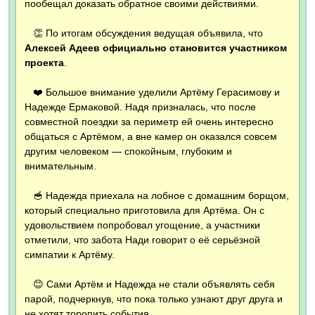
пообещал доказать обратное своими действиями.
👏 По итогам обсуждения ведущая объявила, что
Алексей Адеев официально становится участником
проекта
.
❤️ Большое внимание уделили Артёму Герасимову и
Надежде Ермаковой. Надя призналась, что после
совместной поездки за периметр ей очень интересно
общаться с Артёмом, а вне камер он оказался совсем
другим человеком — спокойным, глубоким и
внимательным.
🥣 Надежда приехала на лобное с домашним борщом,
который специально приготовила для Артёма. Он с
удовольствием попробовал угощение, а участники
отметили, что забота Нади говорит о её серьёзной
симпатии к Артёму.
😊 Сами Артём и Надежда не стали объявлять себя
парой, подчеркнув, что пока только узнают друг друга и
не хотят торопить события.