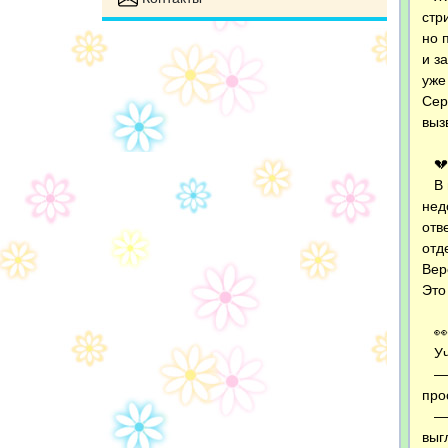
стр
но 
и з
уже
Сер
выз
💔 
В п
нед
отв
отд
Вер
Это
👀 
Уча
— К
про
— Э
выг