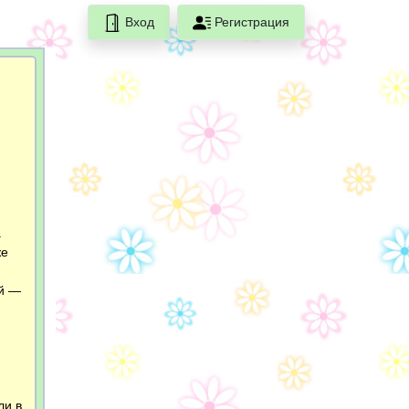
Вход
Регистрация
а
же
ий —
ли в