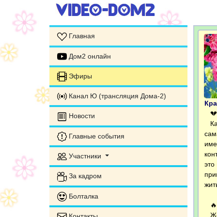
Главная
Дом2 онлайн
Эфиры
Канал Ю (трансляция Дома-2)
Кра
💔 
Новости
Кат
сам
Главные события
име
кон
Участники
это
при
За кадром
жит
Болталка
🔥 
Жен
Контакты