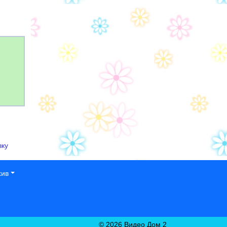
вку
хив
© 2026 Видео Дом 2