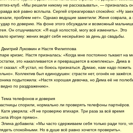
иптиз-клуб. «Мы решили никому не рассказывать», — призналась о
правда всё равно всплыла. Сергей отреагировал спокойно: «Ну зае
аехали, проблем нет». Однако ведущие заметили: Женя соврала, а 
 удар по доверию. На фоне этого обсуждали и возможный мальчиш
гея. Он отшучивался: «Я ещё холостой, могу всё изменить». Это
вало критику: жених ведёт себя несерьёзно за день до свадьбы.
Дмитрий Луковкин и Настя Филиппова
аре кризис. Настя призналась: «Когда мне постоянно тыкают на м
остатки, это накапливается и превращается в комплексы». Дима в
ет сказал: «Я устал, но боюсь признаться. Думаю, нам надо пожить
ельно». Коллектив был единодушен: страсти нет, огонёк не зажёгся.
оника подытожила: «Настя хорошая девочка, но Дима её не полюб
 видно по раздражению».
Тема телефонов и доверия
стницы спорили, нормально ли проверять телефоны партнёров.
атя уверяла: «Я не проверяю втихаря. Три раза за всё время
сила Игоря прямо».
лина добавила: «Мы часто сдерживаем себя только ради того, ч
лядеть спокойными. Но в душе всё равно хочется проверить».