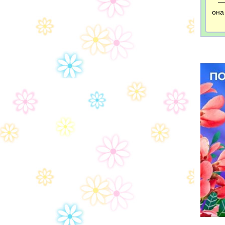
— В
она