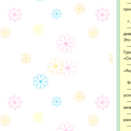
— М
про
⚡ Д
— Н
дев
Это
— О
Гур
«Се
— В
«Ан
🎯 
— У
уси
— Ж
жиз
— У
рас
— Т