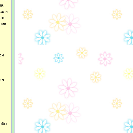
на,
хали
это
ник
ои
ил.
тобы