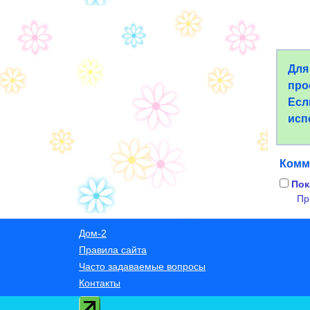
Для
про
Есл
исп
Комм
Пок
Пр
Дом-2
Правила сайта
Часто задаваемые вопросы
Контакты