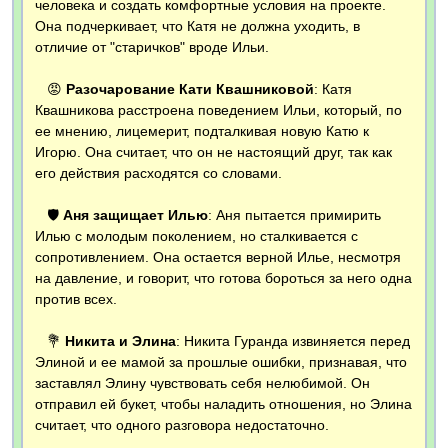
человека и создать комфортные условия на проекте.
Она подчеркивает, что Катя не должна уходить, в
отличие от "старичков" вроде Ильи.
😡
Разочарование Кати Квашниковой
: Катя
Квашникова расстроена поведением Ильи, который, по
ее мнению, лицемерит, подталкивая новую Катю к
Игорю. Она считает, что он не настоящий друг, так как
его действия расходятся со словами.
🛡️
Аня защищает Илью
: Аня пытается примирить
Илью с молодым поколением, но сталкивается с
сопротивлением. Она остается верной Илье, несмотря
на давление, и говорит, что готова бороться за него одна
против всех.
💐
Никита и Элина
: Никита Гуранда извиняется перед
Элиной и ее мамой за прошлые ошибки, признавая, что
заставлял Элину чувствовать себя нелюбимой. Он
отправил ей букет, чтобы наладить отношения, но Элина
считает, что одного разговора недостаточно.