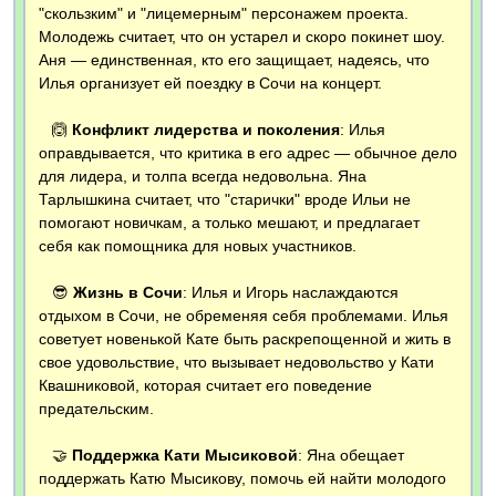
"скользким" и "лицемерным" персонажем проекта.
Молодежь считает, что он устарел и скоро покинет шоу.
Аня — единственная, кто его защищает, надеясь, что
Илья организует ей поездку в Сочи на концерт.
🙆
Конфликт лидерства и поколения
: Илья
оправдывается, что критика в его адрес — обычное дело
для лидера, и толпа всегда недовольна. Яна
Тарлышкина считает, что "старички" вроде Ильи не
помогают новичкам, а только мешают, и предлагает
себя как помощника для новых участников.
😎
Жизнь в Сочи
: Илья и Игорь наслаждаются
отдыхом в Сочи, не обременяя себя проблемами. Илья
советует новенькой Кате быть раскрепощенной и жить в
свое удовольствие, что вызывает недовольство у Кати
Квашниковой, которая считает его поведение
предательским.
🤝
Поддержка Кати Мысиковой
: Яна обещает
поддержать Катю Мысикову, помочь ей найти молодого