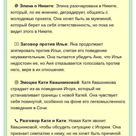
🚫
Элина о Никите
: Элина разочарована в Никите,
который, по ее мнению, деградирует, общаясь с
молодежью проекта. Она хочет быть за мужчиной,
который берет на себя ответственность, но пока не
видит этого в Никите.
🤷‍♀️
Заговор против Ильи
: Яна продолжает
агитировать против Ильи, считая его поведение
неуважительным. Она пытается убедить Аню, что Илья
недостоин ее, но Аня отказывается голосовать против
него, веря в их отношения.
😢
Эмоции Кати Квашниковой
: Катя Квашникова
страдает из-за поведения Игоря, который не
устанавливает границы с новой Катей. Она чувствует
себя покинутой, особенно на фоне его легкомысленного
поведения в Сочи.
📞
Разговор Кати и Кати
: Новая Катя звонит
Квашниковой, чтобы обсудить ситуацию с Игорем. Она
признает симпатию к нему, но не хочет быть причиной