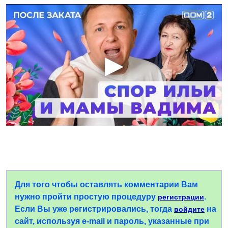
Для того чтобы оставлять комментарии Вам
нужно пройти простую процедуру
.
регистрации
Если Вы уже регистрировались, тогда
на
войдите
сайт, используя e-mail и пароль, указанные при