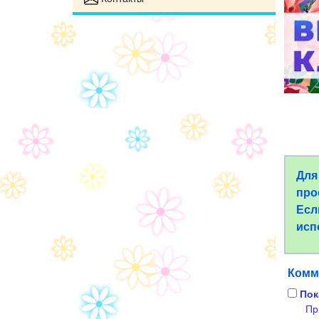
Для
про
Есл
исп
Комм
Пок
Пр