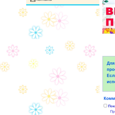
Для
про
Есл
исп
Комм
Пок
Пр