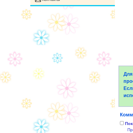
Для
про
Есл
исп
Комм
Пок
Пр