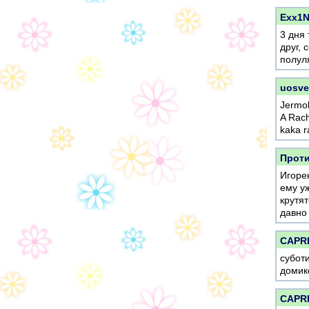
Exx1
3 дня 
друг, 
полул
uosve
Jermol
A Rach
kaka r
Прот
Игорек
ему уж
крутят
давно
CAPR
субот
домик
CAPR