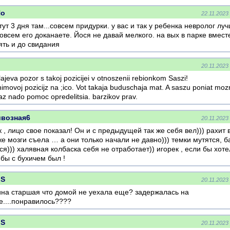
No
22.11.2023
тут 3 дня там...совсем придурки. у вас и так у ребенка невролог лу
совсем его доканаете. Йося не давай мелкого. на вых в парке вмест
ять и до свидания
20.11.2023
ajeva pozor s takoj pozicijei v otnoszenii rebionkom Saszi!
imovoj pozicijz na ;ico. Vot takaja buduschaja mat. A saszu poniat moz
az nado pomoc opredelitsia. barzikov prav.
ивозная6
20.11.2023
 , лицо свое показал! Он и с предыдущей так же себя вел))) рахит 
е мозги съела … а они только начали не давно))) темки мутятся, б
ся))) халявная колбаска себя не отработает)) игорек , если бы хоте
 бы с бухичем был !
IS
20.11.2023
ина старшая что домой не уехала еще? задержалась на
е....понравилось????
IS
20.11.2023