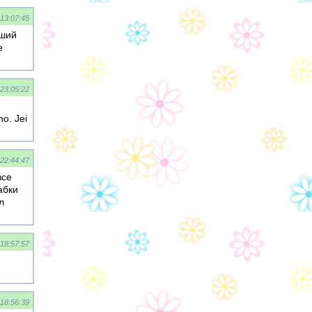
 13:07:45
чший
е
 23:05:22
no. Jei
 22:44:47
все
абки
л
 18:57:57
 18:56:39