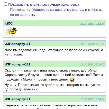
Показывать в цитатах только заголовки
Примечание: Увидеть текст цитаты можно, если кликнуть
по её заголовку
КЮС
15.10.2023 19:52:24
И3Паспарту111
13.10.2023 22:11:05
Лизе бы радоваться надо, чтосудьба развела ее с Безусом, а
не плакать.
И3Паспарту111
13.10.2023 22:09:00
Скалон -- я такая вся типа правильная, умная, достойная.
Спрашивает у Безуса -- готов ли он с ней заселиться? Потом
подходит к Максу и просит у него денег.
Ну и ну. Просто какая-то долбанашка, которая маскируется
до поры до времени.
И3Паспарту111
13.10.2023 18:04:04
Серега в переписке с какой-то тетей говорит ей ласковые