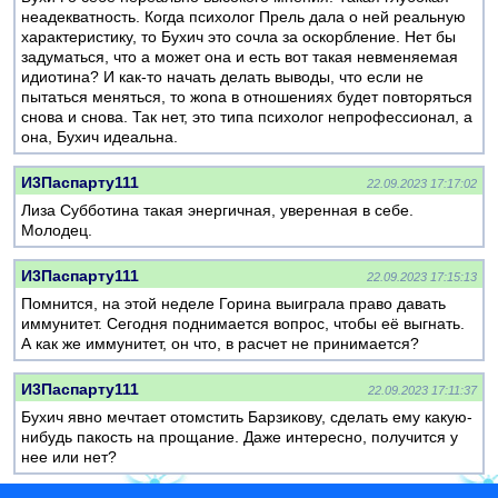
неадекватность. Когда психолог Прель дала о ней реальную
характеристику, то Бухич это сочла за оскорбление. Нет бы
задуматься, что а может она и есть вот такая невменяемая
идиотина? И как-то начать делать выводы, что если не
пытаться меняться, то жоna в отношениях будет повторяться
снова и снова. Так нет, это типа психолог непрофессионал, а
она, Бухич идеальна.
И3Паспарту111
22.09.2023 17:17:02
Лиза Субботина такая энергичная, уверенная в себе.
Молодец.
И3Паспарту111
22.09.2023 17:15:13
Помнится, на этой неделе Горина выиграла право давать
иммунитет. Сегодня поднимается вопрос, чтобы её выгнать.
А как же иммунитет, он что, в расчет не принимается?
И3Паспарту111
22.09.2023 17:11:37
Бухич явно мечтает отомстить Барзикову, сделать ему какую-
нибудь пакость на прощание. Даже интересно, получится у
нее или нет?