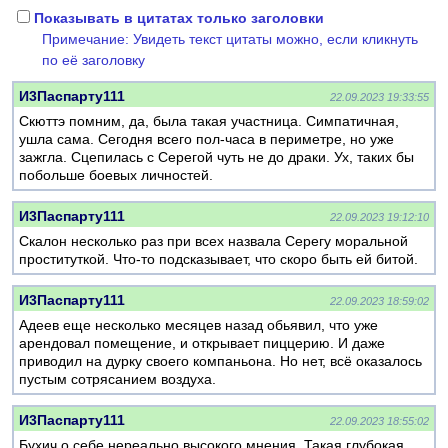
Показывать в цитатах только заголовки
Примечание: Увидеть текст цитаты можно, если кликнуть
по её заголовку
И3Паспарту111
22.09.2023 19:33:55
Скюттэ помним, да, была такая участница. Симпатичная,
ушла сама. Сегодня всего пол-часа в периметре, но уже
зажгла. Сцепилась с Серегой чуть не до драки. Ух, таких бы
побольше боевых личностей.
И3Паспарту111
22.09.2023 19:12:10
Скалон несколько раз при всех назвала Серегу моральной
пpocтитyткой. Что-то подсказывает, что скоро быть ей битой.
И3Паспарту111
22.09.2023 18:59:02
Адеев еще несколько месяцев назад обьявил, что уже
арендовал помещение, и открывает пиццерию. И даже
приводил на дурку своего компаньона. Но нет, всё оказалось
пустым сотрясанием воздуха.
И3Паспарту111
22.09.2023 18:55:02
Бухич о себе нереально высокого мнения. Такая глубокая