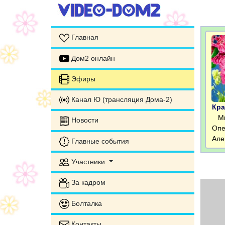
Главная
Дом2 онлайн
Эфиры
Канал Ю (трансляция Дома-2)
Кра
Миш
Новости
Опе
Але
Главные события
Участники
За кадром
Болталка
Контакты