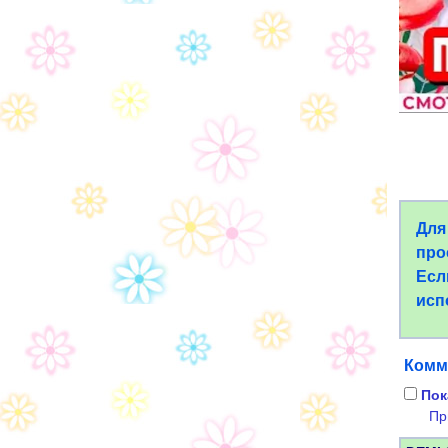
Для
про
Есл
исп
Комм
Пок
Пр