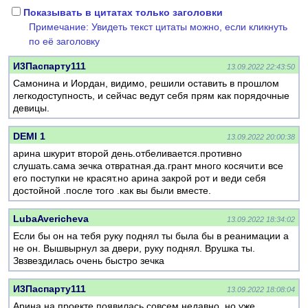
Показывать в цитатах только заголовки
Примечание: Увидеть текст цитаты можно, если кликнуть
по её заголовку
И3Паспарту111
13.09.2022 22:43:50
Самонина и Иордан, видимо, решили оставить в прошлом
легкодоступность, и сейчас ведут себя прям как порядочные
девицы.
DEMI 1
13.09.2022 20:00:38
арина шкурит второй день.отбеливается.противно
слушать.сама зечка отвратная.да.грант много косячит.и все
его поступки не красят.но арина закрой рот и веди себя
достойной .после того .как вы были вместе.
LubaAvericheva
13.09.2022 18:34:02
Если бы он на тебя руку поднял ты была бы в реанимации а
не он. Вышвырнул за двери, руку поднял. Врушка ты.
Звзвездилась очень быстро зечка
И3Паспарту111
13.09.2022 18:08:04
Арина на проекте появилась совсем недавно, но уже