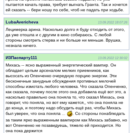
пытается качать права, требует выгнать Гранта. Так и хочется
ей сказать -- бери ношу по себе, чтоб не падать при ходьбе.
LubaAvericheva
13.09.2022 18:07:26
Лецимерка арина. Насколько долго я буду отходить от этого,
да уже отошла и с другим в кино собираюсь. С любой
стороны смотреть стерва и ни больше ни меньше. Врушка,
незнала ничего.
И3Паспарту111
13.09.2022 12:30:02
Михась -- ясно выраженный энергетический вампир. Он
обладает целым арсеналом мелких приемников, как
высосать из Опенченко очередную порцию энергии. Эти
бесконечные занудные обсуждения противных мелочей
способны измотать любого человека. Что сказала Опенченко,
как сказала, почему после этого она добавила ещё вот это, а
насколько правильно она поняла то, что сказал Михась, она
говорит, что поняла, но вот ему кажется,, что она поняла не
до конца, и поэтому надо обсудить ещё раз, чтобы Михась
был уверен, что она поняла ...
. Со стороны понаблюдать
за таким ярко выраженным вампиром как Михась забавно, но
вот Опенченко не позавидуешь, тяжело ей приходится. Но
она пока держится