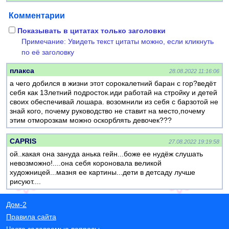
Комментарии
Показывать в цитатах только заголовки
Примечание: Увидеть текст цитаты можно, если кликнуть
по её заголовку
плакса
28.08.2022 11:16:06
а чего добился в жизни этот сорокалетний баран с гор?ведёт
себя как 13летний подросток.иди работай на стройку и детей
своих обеспечивай лошара. возомнили из себя с барзотой не
знай кого, почему руководство не ставит на место,почему
этим отморозкам можно оскорблять девочек???
CAPRIS
27.08.2022 19:19:58
ой..какая она зануда анька гейн...боже ее нудёж слушать
невозможно!....она себя короновала великой
художницей...мазня ее картины...дети в детсаду лучше
рисуют....
Дом-2
Правила сайта