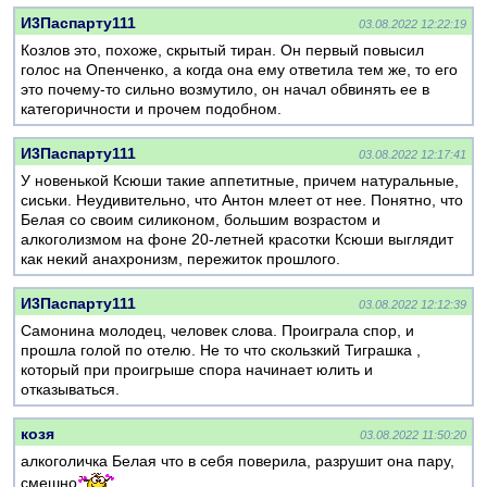
И3Паспарту111
03.08.2022 12:22:19
Козлов это, похоже, скрытый тиран. Он первый повысил
голос на Опенченко, а когда она ему ответила тем же, то его
это почему-то сильно возмутило, он начал обвинять ее в
категоричности и прочем подобном.
И3Паспарту111
03.08.2022 12:17:41
У новенькой Ксюши такие аппетитные, причем натуральные,
сиськи. Неудивительно, что Антон млеет от нее. Понятно, что
Белая со своим силиконом, большим возрастом и
алкоголизмом на фоне 20-летней красотки Ксюши выглядит
как некий анахронизм, пережиток прошлого.
И3Паспарту111
03.08.2022 12:12:39
Самонина молодец, человек слова. Проиграла спор, и
прошла голой по отелю. Не то что скользкий Тиграшка ,
который при проигрыше спора начинает юлить и
отказываться.
козя
03.08.2022 11:50:20
алкоголичка Белая что в себя поверила, разрушит она пару,
смешно
.