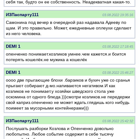
себя так, будто он ее собственность. Неадекватная какая-то.
И3Паспарту111
03.08.2022 19:35:16
Самонина под вечер в очередной раз надавала Адееву по
щам. И это правильно. Может, ежедневные оплеухи сделают
из него человека.
DEMI 1
03.08.2022 17:18:45
опенченко понимает.козликов умнее.чем кажется.и боится
потерять кошелёк.не мужика а кошелёк
DEMI 1
03.08.2022 15:46:27
оооо две прыгающие блохи .барзиков и бухич уже со сранья
прыгают собирают д-мо.напиваются негативом.И как
козликов не понимает.у хозяйки шведского стола уже
оскомина от одного блюда.)))смотри козликов.не передержи
свой каприз.опенченко не может ждать.глядишь кого нибудь
поимеет за мусорными контейнерами)))
И3Паспарту111
03.08.2022 15:42:32
Послушать разборки Козлова и Опенченко довольно
любопытно. Любое событие содержит в себе тысячу