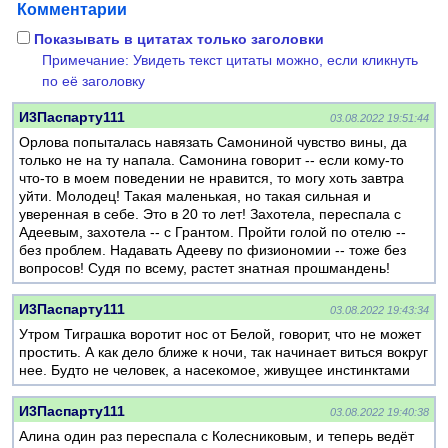
Комментарии
Показывать в цитатах только заголовки
Примечание: Увидеть текст цитаты можно, если кликнуть
по её заголовку
И3Паспарту111
03.08.2022 19:51:44
Орлова попыталась навязать Самониной чувство вины, да
только не на ту напала. Самонина говорит -- если кому-то
что-то в моем поведении не нравится, то могу хоть завтра
уйти. Молодец! Такая маленькая, но такая сильная и
уверенная в себе. Это в 20 то лет! Захотела, переспала с
Адеевым, захотела -- с Грантом. Пройти голой по отелю --
без проблем. Надавать Адееву по физиономии -- тоже без
вопросов! Судя по всему, растет знатная прошмандень!
И3Паспарту111
03.08.2022 19:43:34
Утром Тиграшка воротит нос от Белой, говорит, что не может
простить. А как дело ближе к ночи, так начинает виться вокруг
нее. Будто не человек, а насекомое, живущее инстинктами
И3Паспарту111
03.08.2022 19:40:38
Алина один раз переспала с Колесниковым, и теперь ведёт