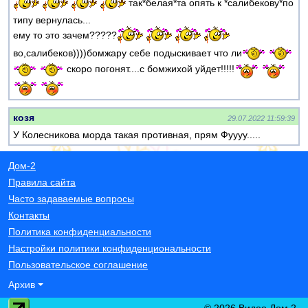
так*белая*та опять к *салибекову*по
типу вернулась...
ему то это зачем?????
во,салибеков))))бомжару себе подыскивает что ли
скоро погонят....с бомжихой уйдет!!!!!
козя
29.07.2022 11:59:39
У Колесникова морда такая противная, прям Фуууу.....
Дом-2
Правила сайта
Часто задаваемые вопросы
Контакты
Политика конфиденциальности
Настройки политики конфиденциональности
Пользовательское соглашение
Архив