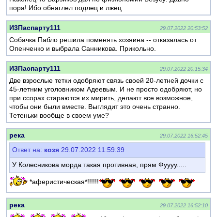
пора! Ибо обнаглел подлец и лжец
И3Паспарту111
29.07.2022 20:53:52
Собачка Пабло решила поменять хозяина -- отказалась от
Опенченко и выбрала Санникова. Прикольно.
И3Паспарту111
29.07.2022 20:15:34
Две взрослые тетки одобряют связь своей 20-летней дочки с
45-летним уголовником Адеевым. И не просто одобряют, но
при ссорах стараются их мирить, делают все возможное,
чтобы они были вместе. Выглядит это очень странно.
Тетеньки вообще в своем уме?
река
29.07.2022 16:52:45
Ответ на:
козя
29.07.2022 11:59:39
У Колесникова морда такая противная, прям Фуууу.....
*аферистическая*!!!!!!
река
29.07.2022 16:52:10