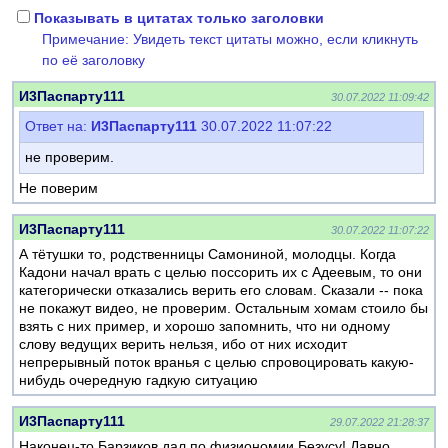
Показывать в цитатах только заголовки
Примечание: Увидеть текст цитаты можно, если кликнуть
по её заголовку
И3Паспарту111
30.07.2022 11:09:42
Ответ на:
И3Паспарту111
30.07.2022 11:07:22
не проверим.
Не поверим
И3Паспарту111
30.07.2022 11:07:22
А тётушки то, родственницы Самониной, молодцы. Когда
Кадони начал врать с целью поссорить их с Адеевым, то они
категорически отказались верить его словам. Сказали -- пока
не покажут видео, не проверим. Остальным хомам стоило бы
взять с них пример, и хорошо запомнить, что ни одному
слову ведущих верить нельзя, ибо от них исходит
непрерывный поток вранья с целью спровоцировать какую-
нибудь очередную гадкую ситуацию
И3Паспарту111
29.07.2022 21:28:37
Наконец-то Барзиков дал по физиономии Безусу! Давно