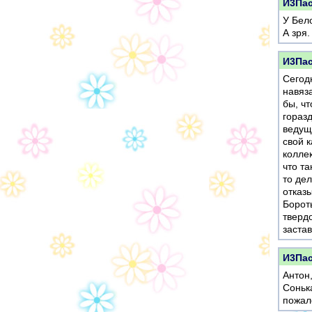
И3Пас
У Бел
А зря.
И3Пас
Сегод
навяз
бы, ч
горазд
ведущ
свой 
колле
что та
то де
отказ
Борот
твердо
застав
И3Пас
Антон
Соньк
пожал