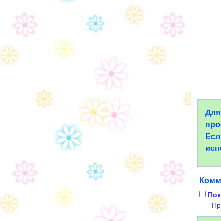
Для
про
Есл
исп
Комм
Пок
Пр