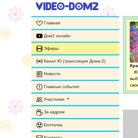
Главная
Дом2 онлайн
Эфиры
Канал Ю (трансляция Дома-2)
Кра
Жен
Новости
выб
сво
Главные события
Участники
За кадром
Болталка
Контакты