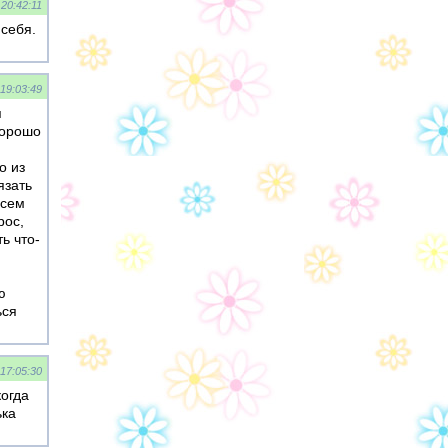
 20:42:11
 себя.
 19:03:49
я
Хорошо
о из
язать
всем
рос,
ь что-
ю
ься
 17:05:30
когда
ька