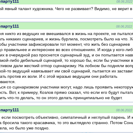
парту111
08.06.2022
ой явный талант художника. Чего не развивает? Видимо, не верит в
парту111
08.06.2022
ня никто из ведущих не вмешивался в жизнь на проекте, не пыталс
ать никаких сценариев, и жизнь бурлила, посмотреть было на что. 
тобы участники зафиксировали тот момент, что жить без сценариев
о правильнее и интереснее во всех отношениях. И когда у кого-либ
их в очередной раз проснется сценарный зуд, и он попытается нав
какой-либо дебильный сценарий, то хорошо бы, если бы участники 
ктивом дали жесткий отпор сценаризму. На лобном бы подняли воп
кой-то ведущий навязывает им свой сценарий, пытается их заставит
лать против их воли. И с этой мразью ведущим они работать
ываются.
ься со сценаризмом участники могут, надо лишь проявить некотору
сть. Вот, к примеру, Козлов прямо сказал, что если его будут пытат
ить что-то делать, то он этого делать принципиально не будет.
парту111
08.06.2022
, если посмотреть объективно, симпатичный и неглупый парень. И 
а бросила такого красавчика, то это выглядело странно. Потом Сон
ела, но было уже поздно.