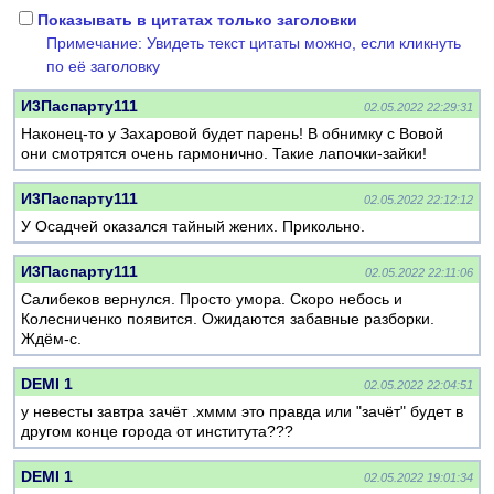
Показывать в цитатах только заголовки
Примечание: Увидеть текст цитаты можно, если кликнуть
по её заголовку
И3Паспарту111
02.05.2022 22:29:31
Наконец-то у Захаровой будет парень! В обнимку с Вовой
они смотрятся очень гармонично. Такие лапочки-зайки!
И3Паспарту111
02.05.2022 22:12:12
У Осадчей оказался тайный жених. Прикольно.
И3Паспарту111
02.05.2022 22:11:06
Салибеков вернулся. Просто умора. Скоро небось и
Колесниченко появится. Ожидаются забавные разборки.
Ждём-с.
DEMI 1
02.05.2022 22:04:51
у невесты завтра зачёт .хммм это правда или "зачёт" будет в
другом конце города от института???
DEMI 1
02.05.2022 19:01:34