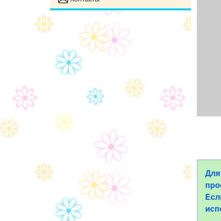
Для
про
Есл
исп