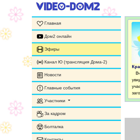
Главная
Дом2 онлайн
Эфиры
Канал Ю (трансляция Дома-2)
Кра
Вче
Новости
уви
уча
Главные события
заг
Участники
За кадром
Болталка
Контакты