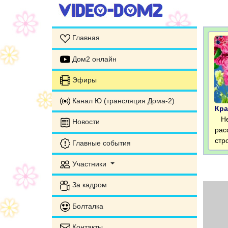
Главная
Дом2 онлайн
Эфиры
Канал Ю (трансляция Дома-2)
Кра
Нес
Новости
рас
стр
Главные события
Участники
За кадром
Болталка
Контакты