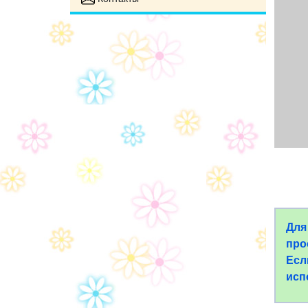
Для
про
Есл
исп