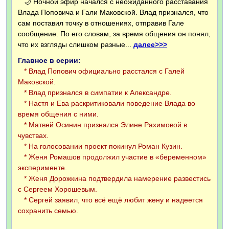
🌙 Ночной эфир начался с неожиданного расставания
Влада Поповича и Гали Маковской. Влад признался, что
сам поставил точку в отношениях, отправив Гале
сообщение. По его словам, за время общения он понял,
что их взгляды слишком разные...
далее>>>
Главное в серии:
* Влад Попович официально расстался с Галей
Маковской.
* Влад признался в симпатии к Александре.
* Настя и Ева раскритиковали поведение Влада во
время общения с ними.
* Матвей Осинин признался Элине Рахимовой в
чувствах.
* На голосовании проект покинул Роман Кузин.
* Женя Ромашов продолжил участие в «беременном»
эксперименте.
* Женя Дорожкина подтвердила намерение развестись
с Сергеем Хорошевым.
* Сергей заявил, что всё ещё любит жену и надеется
сохранить семью.