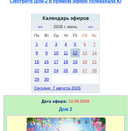
Смотрите Дом-2 в прямом эфире телеканала Ю
Календарь эфиров
««
2026 г. июнь
»»
Пн
Вт
Ср
Чт
Пт
Сб
Вс
1
2
3
4
5
6
7
8
9
10
11
12
13
14
15
16
17
18
19
20
21
22
23
24
25
26
27
28
29
30
Сегодня: 7 августа 2026
Дата эфира:
12.06.2026
Дом 2