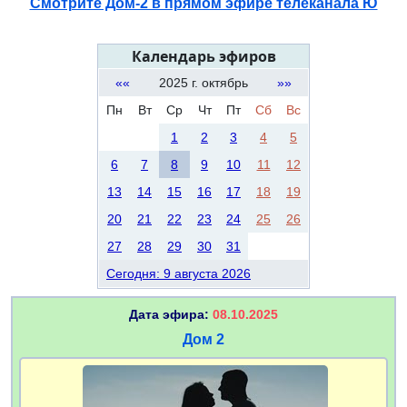
Смотрите Дом-2 в прямом эфире телеканала Ю
Календарь эфиров
««
2025 г. октябрь
»»
Пн
Вт
Ср
Чт
Пт
Сб
Вс
1
2
3
4
5
6
7
8
9
10
11
12
13
14
15
16
17
18
19
20
21
22
23
24
25
26
27
28
29
30
31
Сегодня: 9 августа 2026
Дата эфира:
08.10.2025
Дом 2