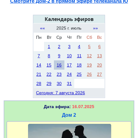
Смотрите Дом-2 в прямом эфире телеканала Ю
Календарь эфиров
««
2025 г. июль
»»
Пн
Вт
Ср
Чт
Пт
Сб
Вс
1
2
3
4
5
6
7
8
9
10
11
12
13
14
15
16
17
18
19
20
21
22
23
24
25
26
27
28
29
30
31
Сегодня: 7 августа 2026
Дата эфира:
16.07.2025
Дом 2