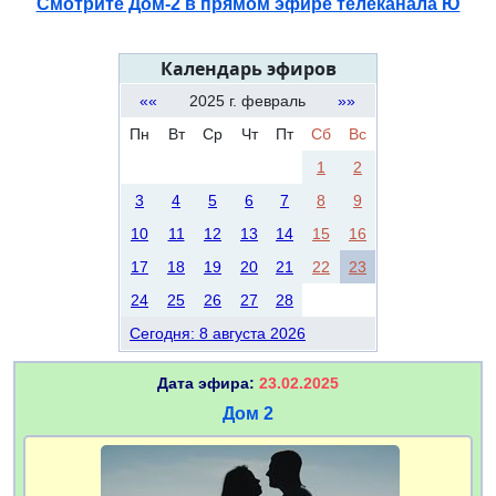
Смотрите Дом-2 в прямом эфире телеканала Ю
Календарь эфиров
««
2025 г. февраль
»»
Пн
Вт
Ср
Чт
Пт
Сб
Вс
1
2
3
4
5
6
7
8
9
10
11
12
13
14
15
16
17
18
19
20
21
22
23
24
25
26
27
28
Сегодня: 8 августа 2026
Дата эфира:
23.02.2025
Дом 2