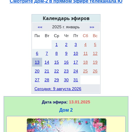
Смотрите Дом-2 в прямом эфире телеканала Ю
Календарь эфиров
««
2025 г. январь
»»
Пн
Вт
Ср
Чт
Пт
Сб
Вс
1
2
3
4
5
6
7
8
9
10
11
12
13
14
15
16
17
18
19
20
21
22
23
24
25
26
27
28
29
30
31
Сегодня: 9 августа 2026
Дата эфира:
13.01.2025
Дом 2