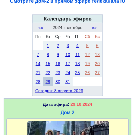
Смотрите Дом-2 в прямом эфире телеканала Ю
Календарь эфиров
««
2024 г. октябрь
»»
Пн
Вт
Ср
Чт
Пт
Сб
Вс
1
2
3
4
5
6
7
8
9
10
11
12
13
14
15
16
17
18
19
20
21
22
23
24
25
26
27
28
29
30
31
Сегодня: 8 августа 2026
Дата эфира:
29.10.2024
Дом 2