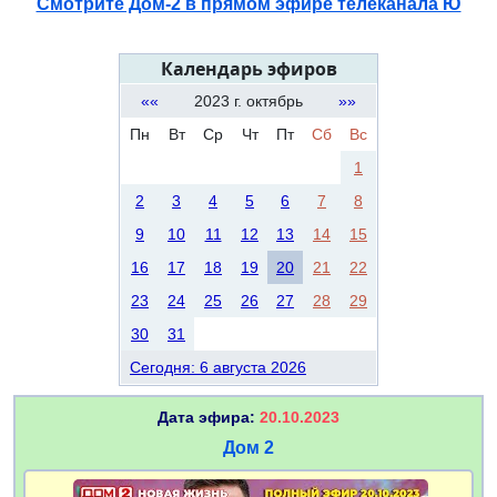
Смотрите Дом-2 в прямом эфире телеканала Ю
Календарь эфиров
««
2023 г. октябрь
»»
Пн
Вт
Ср
Чт
Пт
Сб
Вс
1
2
3
4
5
6
7
8
9
10
11
12
13
14
15
16
17
18
19
20
21
22
23
24
25
26
27
28
29
30
31
Сегодня: 6 августа 2026
Дата эфира:
20.10.2023
Дом 2