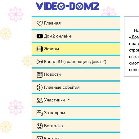
Главная
На э
Дом2 онлайн
«Дом
прав
Эфиры
стр
выкл
Канал Ю (трансляция Дома-2)
смот
соде
Новости
Главные события
Участники
За кадром
Болталка
Контакты