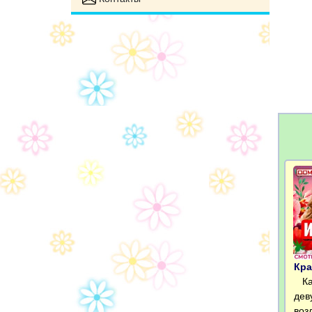
Кра
Кат
дев
воз