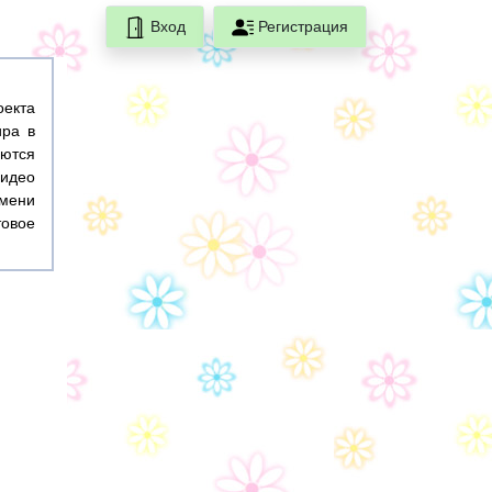
Вход
Регистрация
оекта
ира в
ются
идео
емени
товое