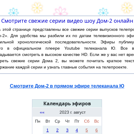
Смотрите свежие серии видео шоу Дом-2 онлайн
той странице представлены все свежие серии выпусков телепр
-2». Для удобства мы разбили их по датам телевизионного эф
ильной хронологической последовательности. Эфиры публику
ого в официальном плеере Youtube телеканала Ю. Все в
адывается смотреть в высоком качестве HD. Если же у вас нет вр
реть свежие серии Дома 2, вы можете почитать краткое текс
ржание каждой серии и узнать главные события на телепроекте.
Смотрите Дом-2 в прямом эфире телеканала Ю
Календарь эфиров
««
2023 г. август
Пн
Вт
Ср
Чт
Пт
Сб
Вс
1
2
3
4
5
6