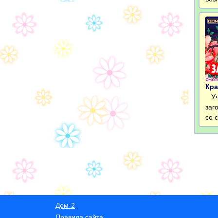
Кра
Уча
заг
со 
Дом-2
Правила сайта