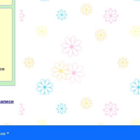
зов
записи
хив