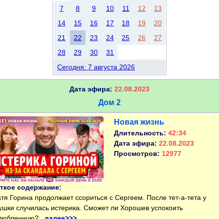
7
8
9
10
11
12
13
14
15
16
17
18
19
20
21
22
23
24
25
26
27
28
29
30
31
Сегодня: 7 августа 2026
Дата эфира:
22.08.2023
Дом 2
Новая жизнь
Длительность:
42:34
Дата эфира:
22.08.2023
Просмотров:
12977
ткое содержание:
я Горина продолжает ссориться с Сергеем. После тет-а-тета у
ушки случилась истерика. Сможет ли Хорошев успокоить
любленную?..
далее>>>