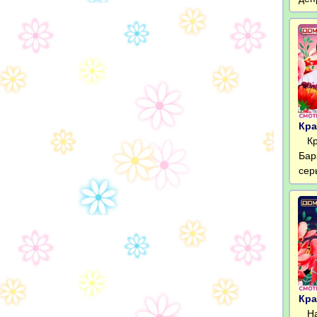
Кра
Кри
Бар
сер
Кра
На 