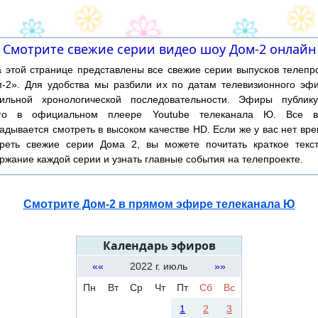
Смотрите свежие серии видео шоу Дом-2 онлайн
той странице представлены все свежие серии выпусков телепр
-2». Для удобства мы разбили их по датам телевизионного эф
ильной хронологической последовательности. Эфиры публику
ого в официальном плеере Youtube телеканала Ю. Все в
адывается смотреть в высоком качестве HD. Если же у вас нет вр
реть свежие серии Дома 2, вы можете почитать краткое текс
ржание каждой серии и узнать главные события на телепроекте.
Смотрите Дом-2 в прямом эфире телеканала Ю
Календарь эфиров
««
2022 г. июль
»»
Пн
Вт
Ср
Чт
Пт
Сб
Вс
1
2
3