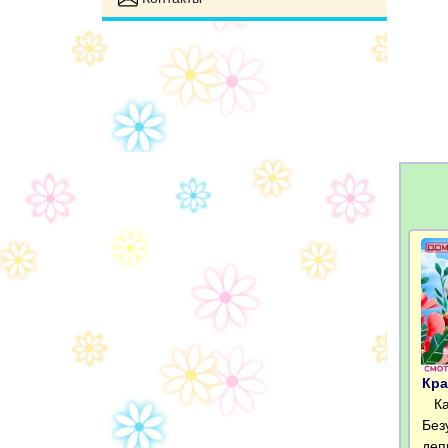
Кра
Кат
Без
деп