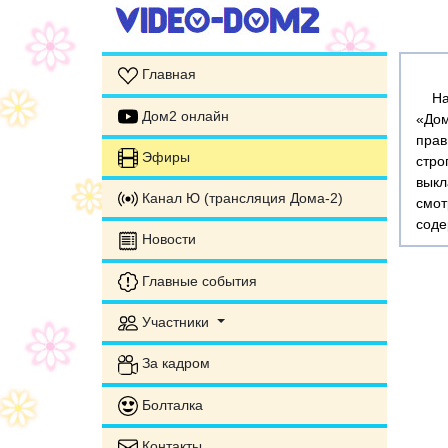
Главная
На э
Дом2 онлайн
«Дом
прав
Эфиры
стр
выкл
Канал Ю (трансляция Дома-2)
смот
соде
Новости
Главные события
Участники
За кадром
Болталка
Контакты