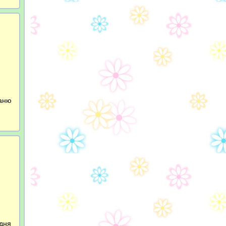
Ваню
дня