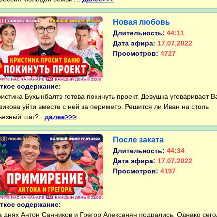
Новая любовь
Длительность:
44:11
Дата эфира:
17.07.2022
Просмотров:
4727
ткое содержание:
стина Бухынбалтэ готова покинуть проект. Девушка уговаривает 
зикова уйти вместе с ней за периметр. Решится ли Иван на столь
ьезный шаг?..
далее>>>
После заката
Длительность:
44:34
Дата эфира:
17.07.2022
Просмотров:
4197
ткое содержание:
днях Антон Санников и Грегор Алексанян подрались. Однако сего