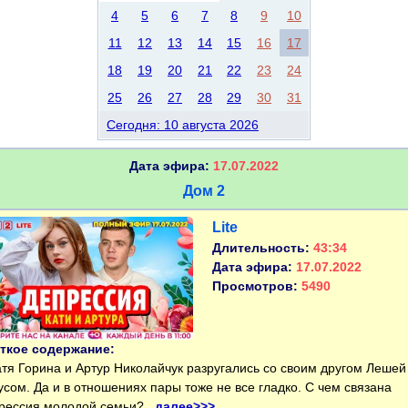
4
5
6
7
8
9
10
11
12
13
14
15
16
17
18
19
20
21
22
23
24
25
26
27
28
29
30
31
Сегодня: 10 августа 2026
Дата эфира:
17.07.2022
Дом 2
Lite
Длительность:
43:34
Дата эфира:
17.07.2022
Просмотров:
5490
ткое содержание:
я Горина и Артур Николайчук разругались со своим другом Лешей
усом. Да и в отношениях пары тоже не все гладко. С чем связана
рессия молодой семьи?..
далее>>>