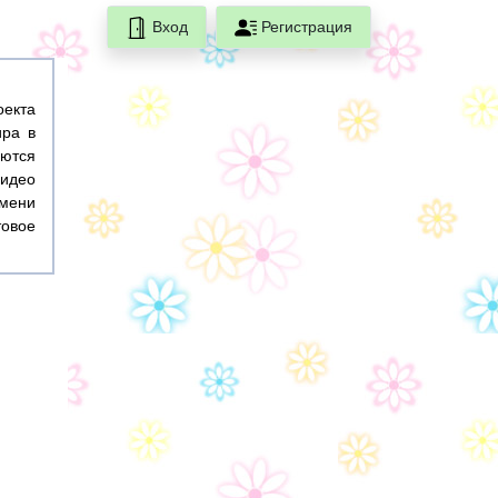
Вход
Регистрация
оекта
ира в
ются
идео
емени
товое