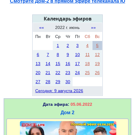
Смотрите Дом-2 в прямом эфире телеканала Ю
Календарь эфиров
««
2022 г. июнь
»»
Пн
Вт
Ср
Чт
Пт
Сб
Вс
1
2
3
4
5
6
7
8
9
10
11
12
13
14
15
16
17
18
19
20
21
22
23
24
25
26
27
28
29
30
Сегодня: 9 августа 2026
Дата эфира:
05.06.2022
Дом 2