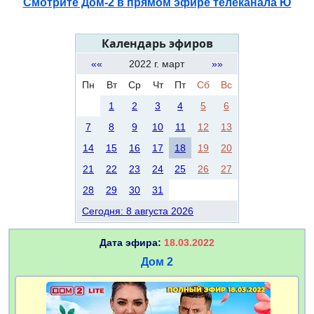
Смотрите Дом-2 в прямом эфире телеканала Ю
Календарь эфиров
««
2022 г. март
»»
Пн
Вт
Ср
Чт
Пт
Сб
Вс
1
2
3
4
5
6
7
8
9
10
11
12
13
14
15
16
17
18
19
20
21
22
23
24
25
26
27
28
29
30
31
Сегодня: 8 августа 2026
Дата эфира:
18.03.2022
Дом 2