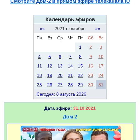
Смотрите Дом-2 в прямом эфире телеканала Ю
Календарь эфиров
««
2021 г. октябрь
»»
Пн
Вт
Ср
Чт
Пт
Сб
Вс
1
2
3
4
5
6
7
8
9
10
11
12
13
14
15
16
17
18
19
20
21
22
23
24
25
26
27
28
29
30
31
Сегодня: 8 августа 2026
Дата эфира:
31.10.2021
Дом 2