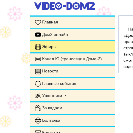
Главная
На э
Дом2 онлайн
«Дом
прав
Эфиры
стр
выкл
Канал Ю (трансляция Дома-2)
смот
соде
Новости
Главные события
Участники
За кадром
Болталка
Контакты