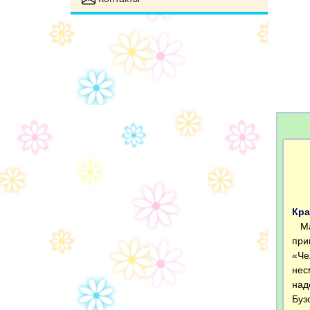
Кра
Мар
при
«Че
нес
над
Буз