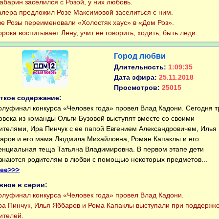
арин заселился с Розой, у них любовь.
ера предложил Розе Максимовой заселиться с ним.
 Розы переименовали «Холостяк хаус» в «Дом Роз».
ока воспитывает Лену, учит ее говорить, ходить, быть леди.
Город любви
Длительность:
1:09:35
Дата эфира:
25.11.2018
Просмотров:
25015
ткое содержание:
уфинал конкурса «Человек года» провел Влад Кадони. Сегодня т
овека из команды Ольги Бузовой выступят вместе со своими
ителями, Ира Пинчук с ее папой Евгением Александровичем, Илья
аров и его мама Людмила Михайловна, Роман Капаклы и его
енциальная теща Татьяна Владимировна. В первом этапе дети
знаются родителям в любви с помощью некоторых предметов...
ее>>>
вное в серии:
уфинал конкурса «Человек года» провел Влад Кадони.
 Пинчук, Илья Яббаров и Рома Капаклы выступали при поддержк
ителей.