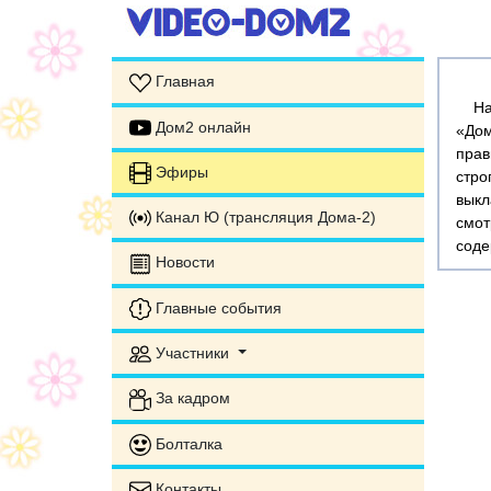
Главная
На э
Дом2 онлайн
«Дом
прав
Эфиры
стр
выкл
Канал Ю (трансляция Дома-2)
смот
соде
Новости
Главные события
Участники
За кадром
Болталка
Контакты