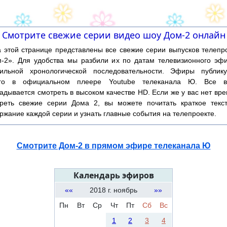
Смотрите свежие серии видео шоу Дом-2 онлайн
той странице представлены все свежие серии выпусков телепр
-2». Для удобства мы разбили их по датам телевизионного эф
ильной хронологической последовательности. Эфиры публику
ого в официальном плеере Youtube телеканала Ю. Все в
адывается смотреть в высоком качестве HD. Если же у вас нет вр
реть свежие серии Дома 2, вы можете почитать краткое текс
ржание каждой серии и узнать главные события на телепроекте.
Смотрите Дом-2 в прямом эфире телеканала Ю
Календарь эфиров
««
2018 г. ноябрь
»»
Пн
Вт
Ср
Чт
Пт
Сб
Вс
1
2
3
4