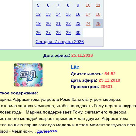
5
6
7
8
9
10
11
12
13
14
15
16
17
18
19
20
21
22
23
24
25
26
27
28
29
30
Сегодня: 7 августа 2026
Дата эфира:
25.11.2018
Lite
Длительность:
54:52
Дата эфира:
25.11.2018
Просмотров:
20631
ткое содержание:
ина Африкантова устроила Роме Капаклы утром сюрприз,
готовила завтрак чемпиона, чтобы порадовать Рому перед конкурс
ловек года». Марина поддерживает Рому, считает его лидером,
мотря его молодой возраст, примером для других. Африкантова
ела на шею парню золотую медаль и в этом момент зазвучала пес
овой «Чемпион»...
далее>>>