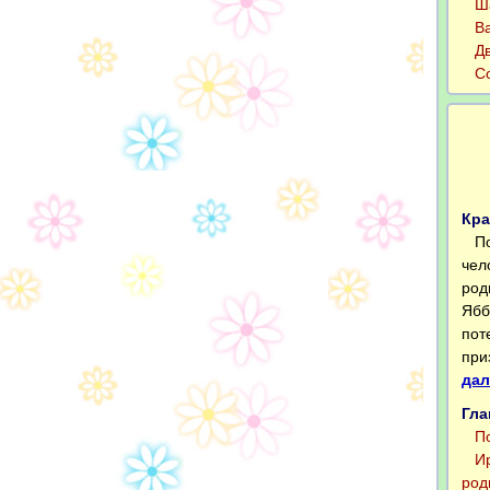
Шаб
Вал
Две
Сор
Кра
Пол
чел
род
Ябб
пот
при
дал
Гла
Пол
Ира
род