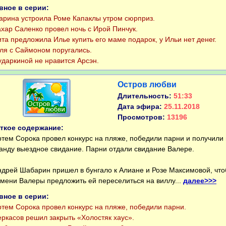
вное в серии:
ина устроила Роме Капаклы утром сюрприз.
ар Саленко провел ночь с Ирой Пинчук.
а предложила Илье купить его маме подарок, у Ильи нет денег.
 с Саймоном поругались.
аркиной не нравится Арсэн.
Остров любви
Длительность:
51:33
Дата эфира:
25.11.2018
Просмотров:
13196
ткое содержание:
ем Сорока провел конкурс на пляже, победили парни и получили
анду выездное свидание. Парни отдали свидание Валере.
рей Шабарин пришел в бунгало к Алиане и Розе Максимовой, чт
имени Валеры предложить ей переселиться на виллу...
далее>>>
вное в серии:
ем Сорока провел конкурс на пляже, победили парни.
касов решил закрыть «Холостяк хаус».