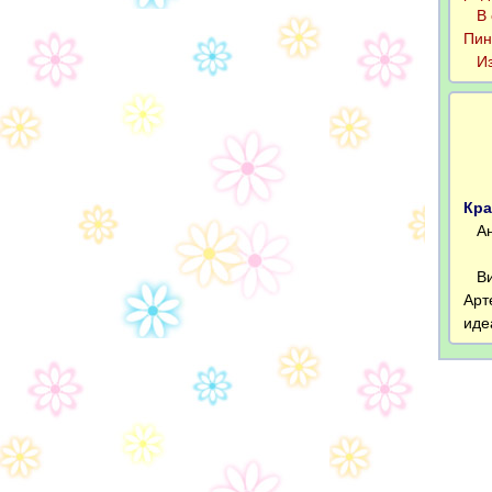
В с
Пин
Из 
Кра
Анд
Вит
Арт
иде