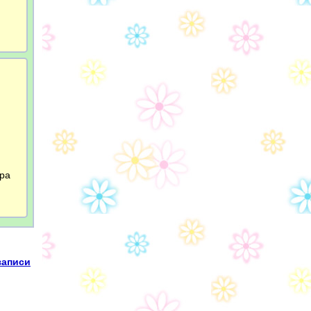
ера
записи