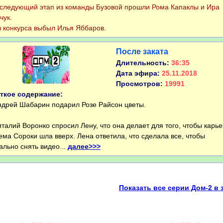
ледующий этап из команды Бузовой прошли Рома Капаклы и Ира
чук.
конкурса выбыл Илья Яббаров.
После заката
Длительность:
36:35
Дата эфира:
25.11.2018
Просмотров:
19991
ткое содержание:
рей Шабарин подарил Розе Райсон цветы.
алий Воронко спросил Лену, что она делает для того, чтобы карь
ема Сороки шла вверх. Лена ответила, что сделала все, чтобы
ально снять видео...
далее>>>
Показать все серии Дом-2 в 