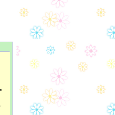
ом
ня