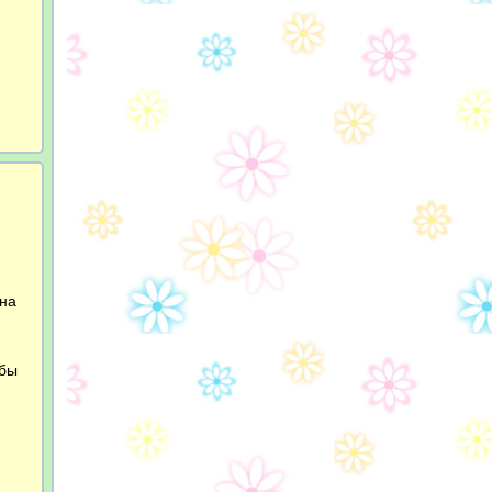
 на
обы