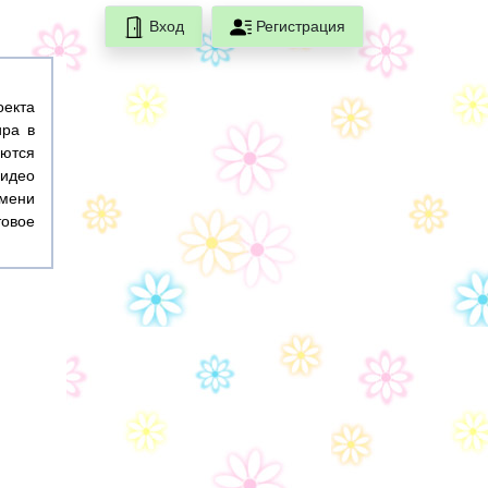
Вход
Регистрация
оекта
ира в
ются
идео
емени
товое