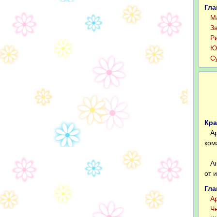
Гла
Мар
Зах
Рит
Юля
Суд
Кра
Арт
ком
Анд
от 
Гла
Арт
Чер