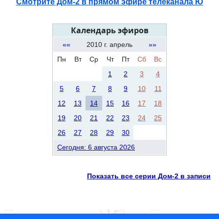
Смотрите Дом-2 в прямом эфире телеканала Ю
Календарь эфиров
««
2010 г. апрель
»»
Пн
Вт
Ср
Чт
Пт
Сб
Вс
1
2
3
4
5
6
7
8
9
10
11
12
13
14
15
16
17
18
19
20
21
22
23
24
25
26
27
28
29
30
Сегодня: 6 августа 2026
Показать все серии Дом-2 в записи