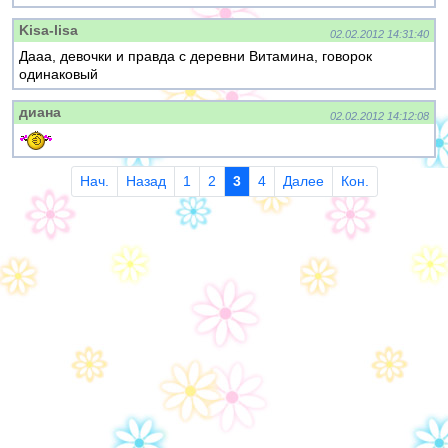
Kisa-lisa
02.02.2012 14:31:40
Дааа, девочки и правда с деревни Витамина, говорок
одинаковый
диана
02.02.2012 14:12:08
Нач.
Назад
1
2
3
4
Далее
Кон.