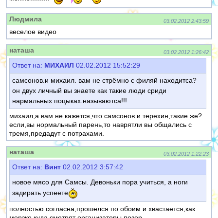
Людмила
03.02.2012 2:43:59
веселое видео
наташа
03.02.2012 1:26:42
Ответ на:
МИХАИЛ
02.02.2012 15:52:29
самсонов.и михаил. вам не стрёмно с филяй находитса?
он двух личный вы знаете как такие люди сриди
нармальных поцыках.называютса!!!
михаил,а вам не кажется,что самсонов и терехин,такие же?
если,вы нормальный парень,то наврятли вы общались с
тремя,предадут с потрахами.
наташа
03.02.2012 1:22:23
Ответ на:
Винт
02.02.2012 3:57:42
новое мясо для Самсы. Девоньки пора учиться, а ноги
задирать успеете
полностью согласна,прошелся по обоим и хвастается,как
мерзко.куда смотрят организаторы.позор.