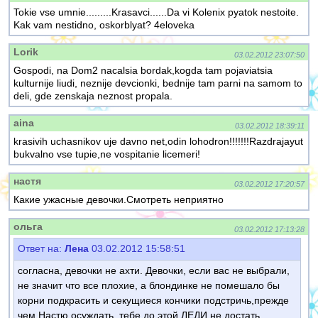
Tokie vse umnie.........Krasavci......Da vi Kolenix pyatok nestoite.
Kak vam nestidno, oskorblyat? 4eloveka
Lorik
03.02.2012 23:07:50
Gospodi, na Dom2 nacalsia bordak,kogda tam pojaviatsia
kulturnije liudi, neznije devcionki, bednije tam parni na samom to
deli, gde zenskaja neznost propala.
aina
03.02.2012 18:39:11
krasivih uchasnikov uje davno net,odin lohodron!!!!!!!Razdrajayut
bukvalno vse tupie,ne vospitanie licemeri!
настя
03.02.2012 17:20:57
Какие ужасные девочки.Смотреть неприятно
ольга
03.02.2012 17:13:28
Ответ на:
Лена
03.02.2012 15:58:51
согласна, девочки не ахти. Девочки, если вас не выбрали,
не значит что все плохие, а блондинке не помешало бы
корни подкрасить и секущиеся кончики подстричь,прежде
чем Настю осуждать, тебе до этой ЛЕДИ не достать