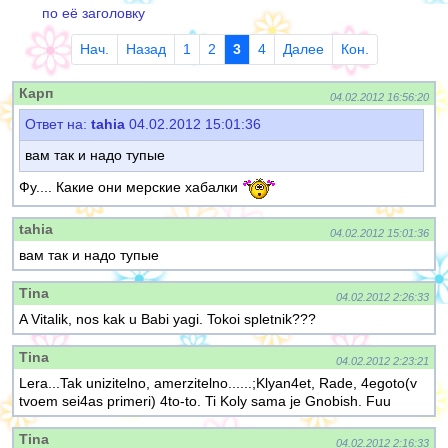
по её заголовку
Нач.
Назад
1
2
3
4
Далее
Кон.
Карп
04.02.2012 16:56:20
Ответ на:
tahia
04.02.2012 15:01:36
вам так и надо тупые
Фу.... Какие они мерские хабалки
tahia
04.02.2012 15:01:36
вам так и надо тупые
Tina
04.02.2012 2:26:33
A Vitalik, nos kak u Babi yagi. Tokoi spletnik???
Tina
04.02.2012 2:23:21
Lera...Tak unizitelno, amerzitelno......;Klyan4et, Rade, 4egoto(v
tvoem sei4as primeri) 4to-to. Ti Koly sama je Gnobish. Fuu
Tina
04.02.2012 2:16:33