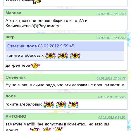
Мариса
03.02.2012 12:35:49
А-ха-ха, как они жестко обкричали-то ИА и
Колисниченок))))Ржунимагу
негр
03.02.2012 12:19:42
Ответ на:
лола
03.02.2012 9:59:45
гоните агебаловых
да крен тебе
Олененок
03.02.2012 12:08:42
Ну не знаю, я лично рада, что эти девочки не прошли кастинг.
лола
03.02.2012 9:59:45
гоните агебаловых
АНТОНИО
03.02.2012 6:54:52
заметьте мат!!!!!!!не допустим в коментах.. но зато им
можно..........