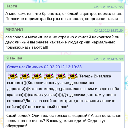
Настя
02.02.2012 16:55:35
А мне кажется, что брюнетка, с чёлкой в центре, нормальная.
Половине периметра бы рты позатыкала, энергичная такая.
МИХАИЛ
02.02.2012 15:52:29
самсонов.и михаил. вам не стрёмно с филяй находитса? он
двух личный вы знаете как такие люди сриди нармальных
поцыках.называютса!!!
Kisa-lisa
02.02.2012 14:37:39
Ответ на:
Линочка
02.02.2012 13:19:33
Теперь Виталика
выгонят((((Колесниченко лучшие,девченки так
держать))))Катюня молодец,рассталась с ним и ведет себя
красиво)))))самая лучшая)))))Да ,девочки ,что там у нее с
волосом?Да вы на свой посмотрите,а от зависти лопните
сейчас)))У нее шикарный волос!
Какой волос? Один волос только шикарный? А вся остальная
шевелюра не очень? В школу, млин идите! Сидят тут
обсуждают!