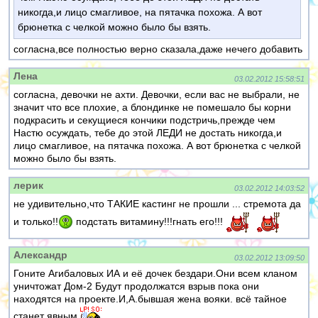
никогда,и лицо смагливое, на пятачка похожа. А вот
брюнетка с челкой можно было бы взять.
согласна,все полностью верно сказала,даже нечего добавить
Лена
03.02.2012 15:58:51
согласна, девочки не ахти. Девочки, если вас не выбрали, не
значит что все плохие, а блондинке не помешало бы корни
подкрасить и секущиеся кончики подстричь,прежде чем
Настю осуждать, тебе до этой ЛЕДИ не достать никогда,и
лицо смагливое, на пятачка похожа. А вот брюнетка с челкой
можно было бы взять.
лерик
03.02.2012 14:03:52
не удивительно,что ТАКИЕ кастинг не прошли ... стремота да
и только!!
подстать витамину!!!гнать его!!!
Александр
03.02.2012 13:09:50
Гоните Агибаловых ИА и её дочек бездари.Они всем кланом
уничтожат Дом-2 Будут продолжатся взрыв пока они
находятся на проекте.И,А.бывшая жена вояки. всё тайное
станет явным.