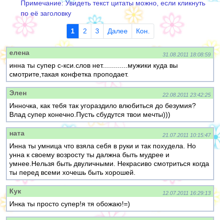
Примечание: Увидеть текст цитаты можно, если кликнуть
по её заголовку
1
2
3
Далее
Кон.
елена
31.08.2011 18:08:59
инна ты супер с-кси.слов нет.............мужики куда вы
смотрите,такая конфетка проподает.
Элен
22.08.2011 23:42:25
Инночка, как тебя так угораздило влюбиться до безумия?
Влад супер конечно.Пусть сбудутся твои мечты)))
ната
21.07.2011 10:15:47
Инна ты умница что взяла себя в руки и так похудела. Но
унна к своему возросту ты далжна быть мудрее и
умнее.Нельзя быть двуличными. Некрасиво смотриться когда
ты перед всеми хочешь быть хорошей.
Кук
12.07.2011 16:29:13
Инка ты просто супер!я тя обожаю!=)