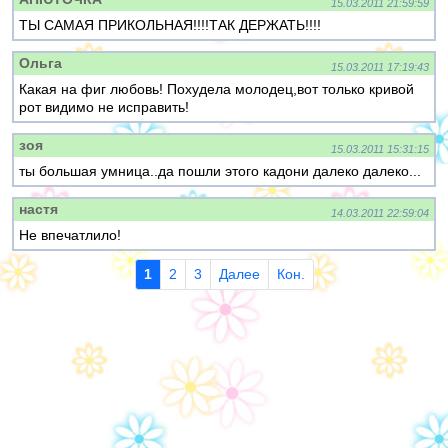
15.03.2011 21:59:59
ТЫ САМАЯ ПРИКОЛЬНАЯ!!!!ТАК ДЕРЖАТЬ!!!!
Ольга
15.03.2011 17:19:43
Какая на фиг любовь! Похудела молодец,вот только кривой
рот видимо не исправить!
зоя
15.03.2011 15:31:15
ты большая умница..да пошли этого кадони далеко далеко...
настя
14.03.2011 22:59:04
Не впечатлило!
1
2
3
Далее
Кон.