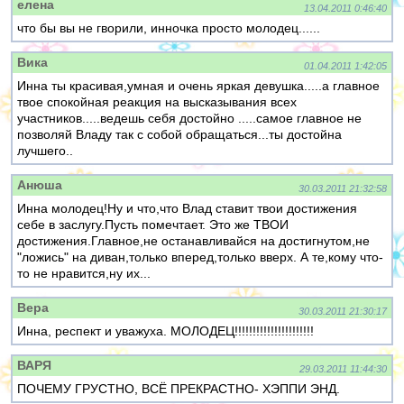
елена
13.04.2011 0:46:40
что бы вы не гворили, инночка просто молодец......
Вика
01.04.2011 1:42:05
Инна ты красивая,умная и очень яркая девушка.....а главное
твое спокойная реакция на высказывания всех
участников.....ведешь себя достойно .....самое главное не
позволяй Владу так с собой обращаться...ты достойна
лучшего..
Анюша
30.03.2011 21:32:58
Инна молодец!Ну и что,что Влад ставит твои достижения
себе в заслугу.Пусть помечтает. Это же ТВОИ
достижения.Главное,не останавливайся на достигнутом,не
"ложись" на диван,только вперед,только вверх. А те,кому что-
то не нравится,ну их...
Вера
30.03.2011 21:30:17
Инна, респект и уважуха. МОЛОДЕЦ!!!!!!!!!!!!!!!!!!!!!!
ВАРЯ
29.03.2011 11:44:30
ПОЧЕМУ ГРУСТНО, ВСЁ ПРЕКРАСТНО- ХЭППИ ЭНД.