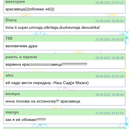
виктория
19.06.2011 22:24:12
красавица)))обожаю её)))
Diana
19.06.2011 16:39:50
Inna ti super,umnaja,otkritaja,dushevnaja devushka!
798
22.05.2011 14:16:31
валовичева дура
раиль и карина
25.04.2011 16:09:36
варвина красссссссссссавица!!!!!!!!!!!!!!!!!!!!!!
alex
19.04.2011 15:21:28
ей надо вести передачу -Наш Сад(и Мазох)
венера
18.04.2011 15:08:44
инна похожа на испаночку!!! красавица.
mango
17.04.2011 14:51:51
как я её обожаю!!!!!!!!