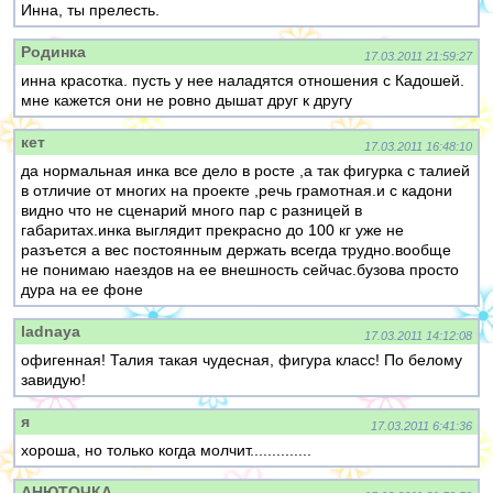
Инна, ты прелесть.
Родинка
17.03.2011 21:59:27
инна красотка. пусть у нее наладятся отношения с Кадошей.
мне кажется они не ровно дышат друг к другу
кет
17.03.2011 16:48:10
да нормальная инка все дело в росте ,а так фигурка с талией
в отличие от многих на проекте ,речь грамотная.и с кадони
видно что не сценарий много пар с разницей в
габаритах.инка выглядит прекрасно до 100 кг уже не
разъется а вес постоянным держать всегда трудно.вообще
не понимаю наездов на ее внешность сейчас.бузова просто
дура на ее фоне
ladnaya
17.03.2011 14:12:08
офигенная! Талия такая чудесная, фигура класс! По белому
завидую!
я
17.03.2011 6:41:36
хороша, но только когда молчит..............
АНЮТОЧКА