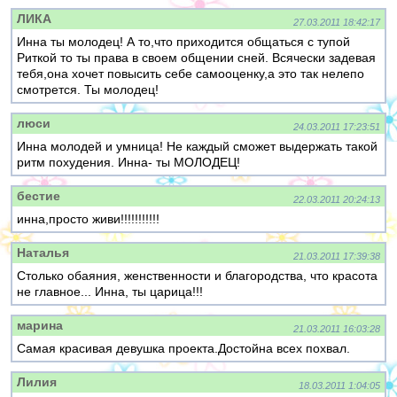
ЛИКА
27.03.2011 18:42:17
Инна ты молодец! А то,что приходится общаться с тупой
Риткой то ты права в своем общении сней. Всячески задевая
тебя,она хочет повысить себе самооценку,а это так нелепо
смотрется. Ты молодец!
люси
24.03.2011 17:23:51
Инна молодей и умница! Не каждый сможет выдержать такой
ритм похудения. Инна- ты МОЛОДЕЦ!
бестие
22.03.2011 20:24:13
инна,просто живи!!!!!!!!!!!
Наталья
21.03.2011 17:39:38
Столько обаяния, женственности и благородства, что красота
не главное... Инна, ты царица!!!
марина
21.03.2011 16:03:28
Самая красивая девушка проекта.Достойна всех похвал.
Лилия
18.03.2011 1:04:05