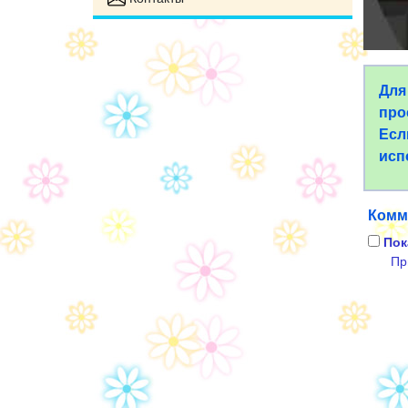
Для
про
Есл
исп
Комм
Пок
Пр